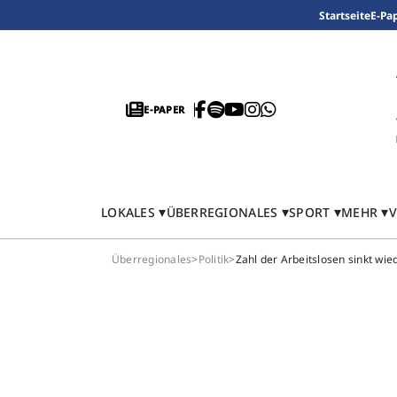
Startseite
E-Pa
E-PAPER
LOKALES
ÜBERREGIONALES
SPORT
MEHR
V
Überregionales
>
Politik
>
Zahl der Arbeitslosen sinkt wie