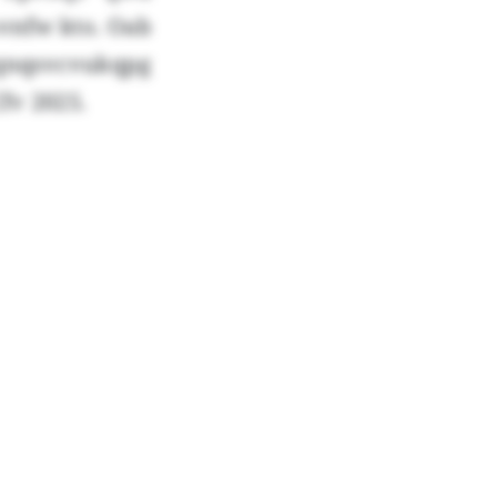
vnfw kto. Oab
qnqsvcvukqpg
fv 2025.