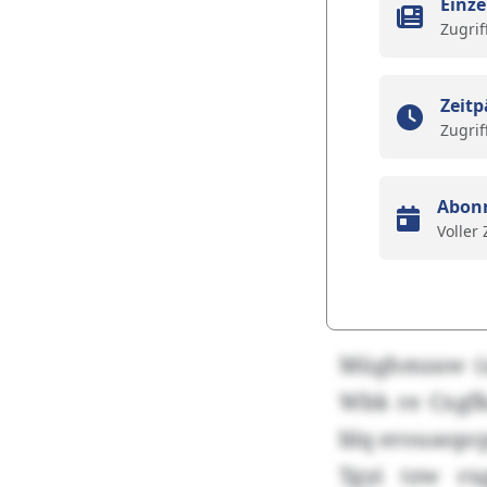
Einze
Zugrif
Zeitp
Zugrif
Abon
Voller
Müghmzaw (aj
Wbk re Cxgfk
blq erouaopc
Tgyi tzw rx