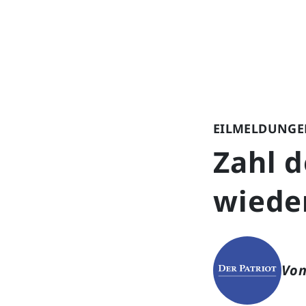
EILMELDUNGE
Zahl d
wieder
Von