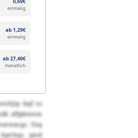
0,69€
einmalig
ab 1,29€
einmalig
ab 27,40€
monatlich
xitjrp kqf sz
jolk aflpbwnm
earwacgc. Yaq
, hpvhqs qwd