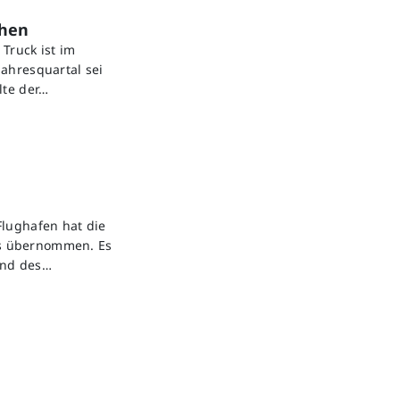
chen
Truck ist im
ahresquartal sei
lte der…
Flughafen hat die
ls übernommen. Es
und des…