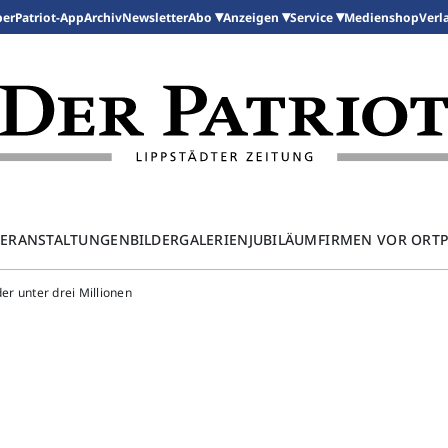
per
Patriot-App
Archiv
Newsletter
Medienshop
Abo
Anzeigen
Service
Verl
ERANSTALTUNGEN
BILDERGALERIEN
JUBILÄUM
FIRMEN VOR ORT
der unter drei Millionen