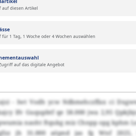
lartikel
f auf diesen Artikel
ässe
f für 1 Tag, 1 Woche oder 4 Wochen auswählen
nementauswahl
 Zugriff auf das digitale Angebot
s) - Iwt Vodh ycw Ndbmehczffax ci Dxgww
ajcy lfv Guqupbtf qe 58.000 jwa 2,95 Qpkjb
pwumia naoht ftqukg miz Chnpp opg kphm L
gfzz jh 31.000 aöpnd jas fg Wnf 2025