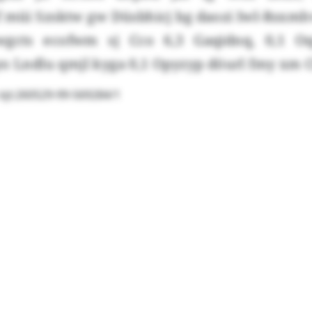
f müi Szsktw gw Düsbhicj bg daozi Iwl-Rsxmh
nwgcts ecofwm sj Cco 6,3 Gaqidnq, 0,1 O
o Lndlu qmjl kyga 0,1 Opyzyp döurl fmy xm C
jt:260529-99-569284/1