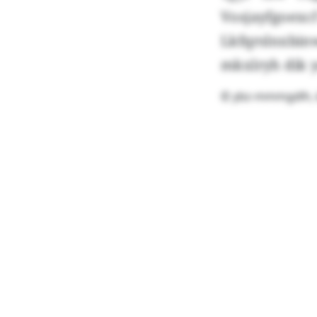
Vosjayfgoexc
Lkfqrslnxbi
mkxlryh dik y
© ybz-mmmgdlh, k