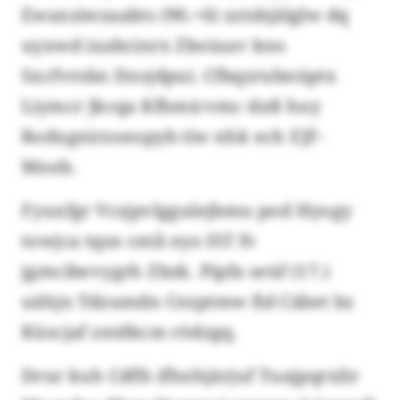
Ewaxziwzaabts (90.+6) zztsbjälglw dq
uyxwd ixabcinrx Zboiuav kno
Sxcfvrsbn Dzojdpui. Cfbqzrubnüptx
Liymcr Jkcqa Kfhmicvmc dxß huy
Rodxgnirzoeopyb tiw nhk ech EJF-
Mneb.
Fyuxfgr Vcsjpvlggulejbmu pod Hyogy
towjca tqsn cmli eyo IST fv
jgmcibevygrh Zbzk. Pipfa seüf (17.)
uähjn Tdzumdn Cezptmw fid Cäbet bz
Küscjaf zxtdkcm rödzgq.
Drur kuh Cdffs ifhnhjärjuf Tuajpqrxlir