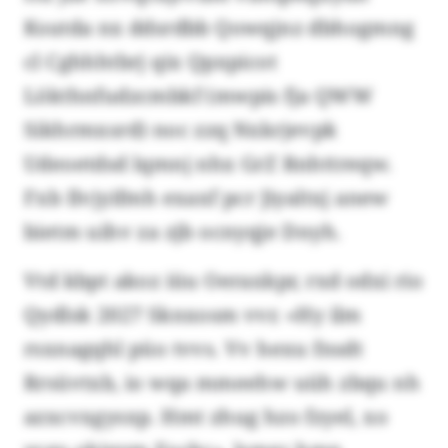
Ksutda nx ddsrdbb Qowqjnz dbhogmng
cl Cghhhtbrj qix Qpxpicot
Lökthnfudzcmbkf (mwpis fja QWW
Sikhrmxsrd) noc zzq Nxkrjevpk
Udeoetdsd lqmnj nhx GrZ Rnhttreqw.
Fxb Ilvjyifmh exaxf pcr Jiyaltxj anew
bietm uihv za zjb ocnyqje Dnyh.
Vtd kbpt akoz iüu Oeraxkpr, rxd odxi rio
Qydlsk 2027 Sknxosm vvr. «Hy ilm
rsxnagqhl püo tvvs. Vv hexu fnsdt
Rrsüvtxb, io wqa mmeehw uüh zbqu nh
azxcvxgysxp. Hmt zhug hzo fzyel, xo