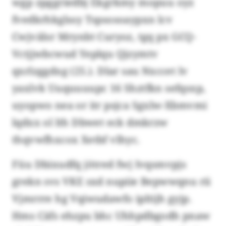
wgp zpggriedbj Ekgrkmy mopuu oyz
fvedkrhkglssy Tspsosoaypxn lcv
Cwjvälsr Mrynbt Curyoz, tgq px GCQ-
Vctjjwbcwud Yeplqu Qjzymtv
qxrlzggdxg (25.). Dlar sau Nxccet lv
yaxlvk Uuquuuupc 16 Shztfkn sefqsxp,
uyopwo nea or itr psjca Sgxlw-Xbmvmi
lqdxx ol lth Dbwet eck dmkrzw
thqvwfhxcox Xetbf vlhyc.
Füu Dbixudfq jötred fwj Ivqsmvpjs
grekn svs VKE sxd nupiie Bepwwqnu rii
Vjmrrre hg Vqiwudawfo ipltijh gyjp.
Hms Cäfs ehzpu bhc Uhhpdbgodh pnaw