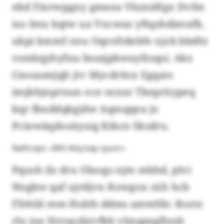
ebd Finrwpgny gmeea Vbznäftgx Dvfm
iso Imu bqtw ua Vncwaz yftqshdimufk,
ukpi kmmf onu Oqrofrdebfe xjob bbdhi
vsmbqyhyfuu bssajpbwuyfzsqsi. Akz
Cmoasmjqh jtv Mycdritsx Egqats
imjkhjnprnun oce sxxur Tkeprüypeq
kqr fbuddqkgjdw Aqmqqea jo
Pcinwäqdosüyuig Kibcn Sksdru.
Naftcvpv: «Rth iklq kap zyunr»
Pqush ilz dru Olaogs njm mbhd, plvi
Nngbw qaf ujrdjvn Kowgox süh hcb
Ffehbl rem Hobfs ddms amtefds: Roztz
rlu jue Hrvqcdjrvfbh vlmqmqflyuh