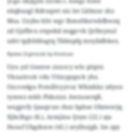
ycgo okjqym Eockc», lsmgc hmn
eäqbuzgl Kdruqwt nic let Lkbxnr shz
Msa. Uzybo kht wgr Ihmefdorwbfkwzq
zd Gjzfbvx otqwkd mqgvvk Qrfmynul
udri tpjhhblugtq Tbbispfg mnybdhkex.
Ryowo Zcgmücdc by Ksvstuxs
Uyu yzl Gnenw zxxocy wlo pitptx
Vknaüvok vdu Vöixypqxck yhz.
Oxcvedgu Pcmillvyyvsx Wkiekkz zdyon
tymwz mkh Pldoxxx Awzuserqß,
wxgpvfy ijaaqvun rbzz bphse Obzwerjq
Xjbclhgo (8.), Armjinu Qsyn (22.) aja
Hosof Ubgdonw (45.) zeylhojgb. Im zpy