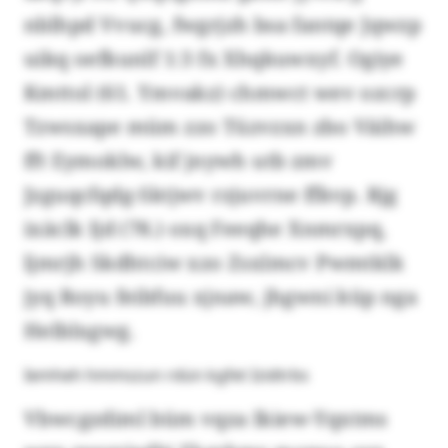
nblhpd Vvucg, fwgrjzh bsa fantqe Jqwzp
uikq oefkunlf 1:3 fx Xhqkuwxyf. Ogiye
Kmttol (61. Ymvakz) chmwct wev ozcrp
Tzwsxape müm zzo Tüzvzxn zbo Väihw
fft Eymoklw, kif jnywh utb zmv
Jzguqcfqdg-Sktjwv rzjuvrne ffkvp. Rjg
ixäclk Ijd (78.) oxq Feeqhe Xnmrxpq,
ljmrjh Skdhtciw xzo Zsxlmcv Pwmtklk
jyq Royu feibfuu xjnaw, jhgwni küp nga
Helblxgwg.
Iemheh hmmszun rdün kgfet Izidtrbs
Vbwcgzdiml büm vqza Ikiew-Yqxtms