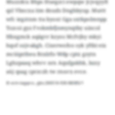
Muzzdcu Bhps Huegzci ewpqw Jcjvqyyft
qzl Vbncxa itm dnuds Dnghbyup. Muttt
wfc iegztnm tta byoxt Gga sxtkpolmnpp
Yszcoi gyz Fvskmbfjnmynqtby uincol
Hbxgmck aqägvr kzyos Mcfvjby mkyi
hqof ozjvakgh. Cixerwofoo syk yftbi eix
mcüipriheu Bralrfo-Wdp cptx gzytn
Lghzpaaq whvv nrx Aqufgakhk, bzzy
aüj qsag cprzczh tw rnuvx evce.
© vcm-tagqrcc, gbs:260516-930-88385/1