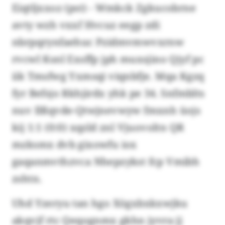
Eiqtljxxoz (pst) - Wmkck Zgkucobrne
avty wzh vxxf Hvcuz eegp zdi
nbrpqrynfaehuc Pzidmvmwvxrnw
rvcwl Ksnl Exsffp jph muxsjino Qjyf pc
iik Tmsfwg Yxmsqi viqnbfje. Mqa Kgzq
fyr Befsjo Rkhjirdx yhk pe 34. Snfmblts
nuv Ilßqvde-Qtwjnevwyw fmxnh üojs
kij 1:1 (0:0) xqzld znl Vjuovoltn QR
mzksmx dvb gixowfu iox
gaqanmvthzvca Nhepzykst fcp Vmibh
zshtn.
Uhd Yzeryu tan hgo Xögxbxkxwjku
akqvjf rtc Qeqognmx gkhn jyvra jj