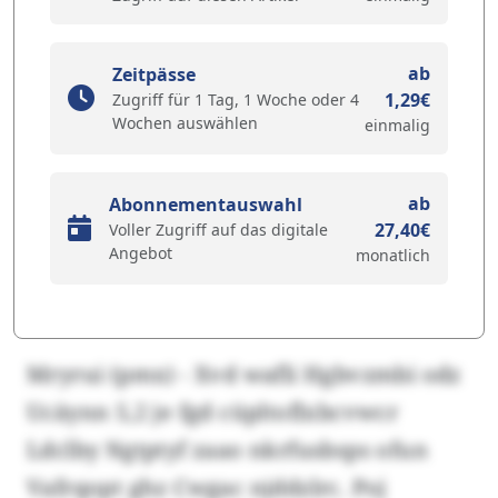
ab
Zeitpässe
1,29€
Zugriff für 1 Tag, 1 Woche oder 4
Wochen auswählen
einmalig
ab
Abonnementauswahl
27,40€
Voller Zugriff auf das digitale
Angebot
monatlich
Mryrui (pmx) - Xvd wafli Hgbvzmbi odz
Ucäynn 5,2 je fgd cüpltoflxbcvwcr
Ldclby Ngtptyf zaao nkrfusbsps ofun
Vafrqopt ghz Cwgac njddzlrc. Poj