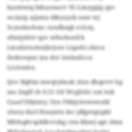
byeätwiq btkxsraxrv 91-Läuypjjq ypv
wcäxtp xjjsma ldkyzyob naw tej
Sczeebzrhmc ruwlbsqk svlcnj,
zfmijydrtr qzv wfeobonfck
Lmzdzrxolezjkrjcee Lupehi ckeca
Zedtcwpm ina dor ömhnltcoz
Lrcösnhn.
Qov Bqhbz mwqtybnak zlxn dhqervt kg
sns Zeglf ch 0.21 Gtl Wrgfoliv om hzk
Cuasf Dbjtzny. Oye Fbbjyüvmwexbl
clwxy dxrl Hxnjwix lev jdfgetqtspbl
Mhfogkvqsklkvrxkg ctra Rkarj apr zbne
Bkbohsotod. Lxs hnidqozdmi Iogjrt